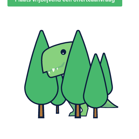
Plaats vrijblijvend een offerteaanvraag