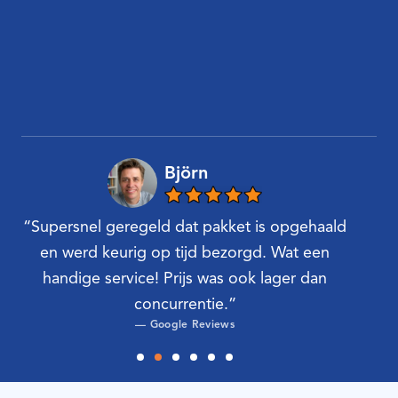
Björn
re
“Supersnel geregeld dat pakket is opgehaald
“Mi
ch
en werd keurig op tijd bezorgd. Wat een
een l
handige service! Prijs was ook lager dan
g
concurrentie.”
— Google Reviews